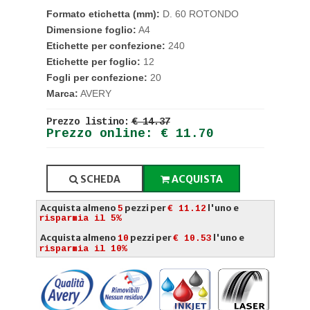
Formato etichetta (mm):
D. 60 ROTONDO
Dimensione foglio:
A4
Etichette per confezione:
240
Etichette per foglio:
12
Fogli per confezione:
20
Marca:
AVERY
Prezzo listino:
€ 14.37
Prezzo online: € 11.70
SCHEDA
ACQUISTA
Acquista almeno
pezzi per
l'uno e
5
€ 11.12
risparmia il 5%
Acquista almeno
pezzi per
l'uno e
10
€ 10.53
risparmia il 10%