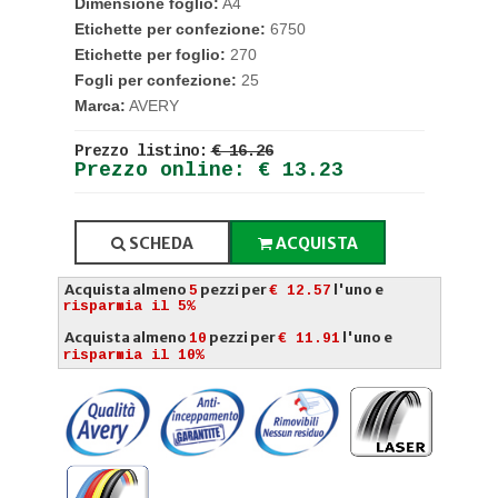
Dimensione foglio:
A4
Etichette per confezione:
6750
Etichette per foglio:
270
Fogli per confezione:
25
Marca:
AVERY
Prezzo listino:
€ 16.26
Prezzo online: € 13.23
SCHEDA
ACQUISTA
Acquista almeno
pezzi per
l'uno e
5
€ 12.57
risparmia il 5%
Acquista almeno
pezzi per
l'uno e
10
€ 11.91
risparmia il 10%