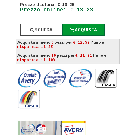
Prezzo listino:
€ 16.26
Prezzo online: € 13.23
SCHEDA
ACQUISTA
Acquista almeno
pezzi per
l'uno e
5
€ 12.57
risparmia il 5%
Acquista almeno
pezzi per
l'uno e
10
€ 11.91
risparmia il 10%