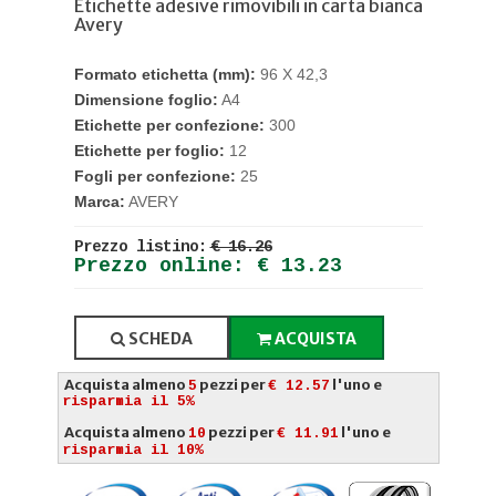
Etichette adesive rimovibili in carta bianca
Avery
Formato etichetta (mm):
96 X 42,3
Dimensione foglio:
A4
Etichette per confezione:
300
Etichette per foglio:
12
Fogli per confezione:
25
Marca:
AVERY
Prezzo listino:
€ 16.26
Prezzo online: € 13.23
SCHEDA
ACQUISTA
Acquista almeno
pezzi per
l'uno e
5
€ 12.57
risparmia il 5%
Acquista almeno
pezzi per
l'uno e
10
€ 11.91
risparmia il 10%