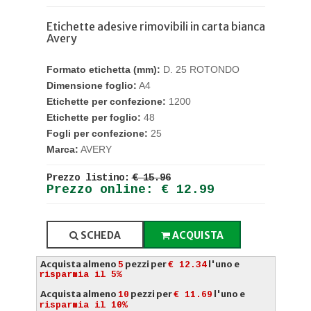
Etichette adesive rimovibili in carta bianca
Avery
Formato etichetta (mm):
D. 25 ROTONDO
Dimensione foglio:
A4
Etichette per confezione:
1200
Etichette per foglio:
48
Fogli per confezione:
25
Marca:
AVERY
Prezzo listino:
€ 15.96
Prezzo online: € 12.99
SCHEDA
ACQUISTA
Acquista almeno
pezzi per
l'uno e
5
€ 12.34
risparmia il 5%
Acquista almeno
pezzi per
l'uno e
10
€ 11.69
risparmia il 10%