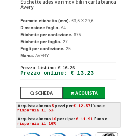
Etichette adesive rimovibili in carta bianca
Avery
Formato etichetta (mm):
63,5 X 29,6
Dimensione foglio:
A4
Etichette per confezione:
675
Etichette per foglio:
27
Fogli per confezione:
25
Marca:
AVERY
Prezzo listino:
€ 16.26
Prezzo online: € 13.23
SCHEDA
ACQUISTA
Acquista almeno
pezzi per
l'uno e
5
€ 12.57
risparmia il 5%
Acquista almeno
pezzi per
l'uno e
10
€ 11.91
risparmia il 10%