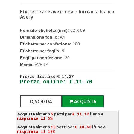
Etichette adesive rimovibili in carta bianca
Avery
Formato etichetta (mm):
62 X 89
Dimensione foglio:
A4
Etichette per confezione:
180
Etichette per foglio:
9
Fogli per confezione:
20
Marca:
AVERY
Prezzo listino:
€ 14.37
Prezzo online: € 11.70
SCHEDA
ACQUISTA
Acquista almeno
pezzi per
l'uno e
5
€ 11.12
risparmia il 5%
Acquista almeno
pezzi per
l'uno e
10
€ 10.53
risparmia il 10%