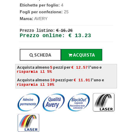
Etichette per foglio:
4
Fogli per confezione:
25
Marca:
AVERY
Prezzo listino:
€ 16.26
Prezzo online: € 13.23
SCHEDA
ACQUISTA
Acquista almeno
pezzi per
l'uno e
5
€ 12.57
risparmia il 5%
Acquista almeno
pezzi per
l'uno e
10
€ 11.91
risparmia il 10%