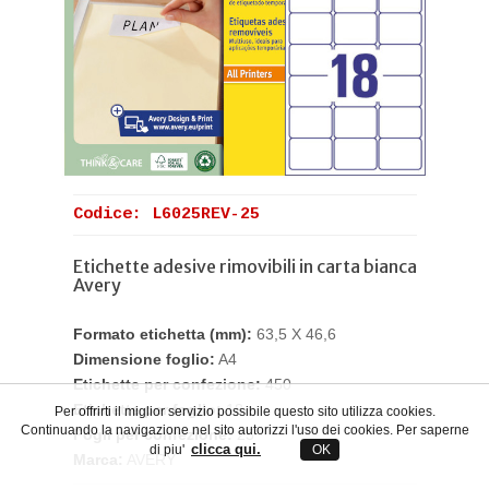
Codice: L6025REV-25
Etichette adesive rimovibili in carta bianca
Avery
Formato etichetta (mm):
63,5 X 46,6
Dimensione foglio:
A4
Etichette per confezione:
450
Etichette per foglio:
18
Per offrirti il miglior servizio possibile questo sito utilizza cookies.
Continuando la navigazione nel sito autorizzi l'uso dei cookies. Per saperne
Fogli per confezione:
25
clicca qui.
di piu'
OK
Marca:
AVERY