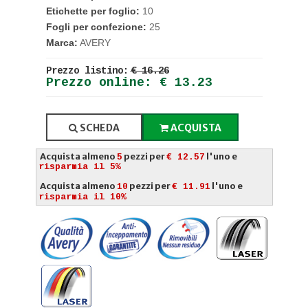
Etichette per foglio:
10
Fogli per confezione:
25
Marca:
AVERY
Prezzo listino:
€ 16.26
Prezzo online: € 13.23
SCHEDA
ACQUISTA
Acquista almeno
pezzi per
l'uno e
5
€ 12.57
risparmia il 5%
Acquista almeno
pezzi per
l'uno e
10
€ 11.91
risparmia il 10%