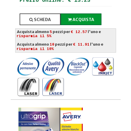
Prezzo online: € 13.23
SCHEDA
ACQUISTA
Acquista almeno
pezzi per
l'uno e
5
€ 12.57
risparmia il 5%
Acquista almeno
pezzi per
l'uno e
10
€ 11.91
risparmia il 10%